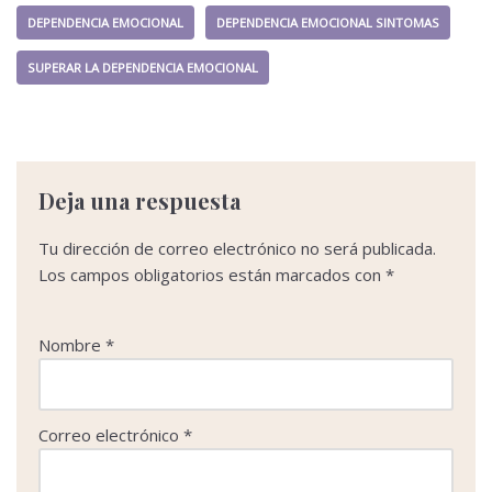
o
r
I
p
t
DEPENDENCIA EMOCIONAL
DEPENDENCIA EMOCIONAL SINTOMAS
k
n
p
i
r
SUPERAR LA DEPENDENCIA EMOCIONAL
Deja una respuesta
Tu dirección de correo electrónico no será publicada.
Los campos obligatorios están marcados con
*
Nombre
*
Correo electrónico
*