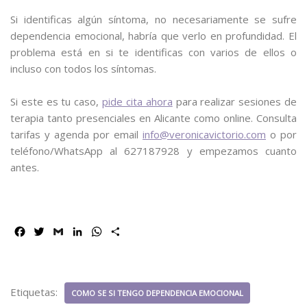
⠀⠀⠀⠀⠀⠀⠀⠀
Si identificas algún síntoma, no necesariamente se sufre
dependencia emocional, habría que verlo en profundidad. El
problema está en si te identificas con varios de ellos o
incluso con todos los síntomas.
Si este es tu caso,
pide cita ahora
para realizar sesiones de
terapia tanto presenciales en Alicante como online. Consulta
tarifas y agenda por email
info@veronicavictorio.com
o por
teléfono/WhatsApp al 627187928 y empezamos cuanto
antes.
F
T
G
L
W
C
a
w
m
i
h
o
c
i
a
n
a
m
e
t
i
k
t
p
b
t
l
e
s
a
Etiquetas:
COMO SE SI TENGO DEPENDENCIA EMOCIONAL
o
e
d
A
r