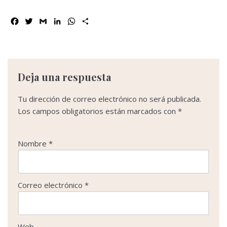
F
T
G
L
W
C
a
w
m
i
h
o
c
i
a
n
a
m
e
t
i
k
t
p
b
t
l
e
s
a
o
e
d
A
r
Deja una respuesta
o
r
I
p
t
k
n
p
i
Tu dirección de correo electrónico no será publicada.
r
Los campos obligatorios están marcados con
*
Nombre
*
Correo electrónico
*
Web