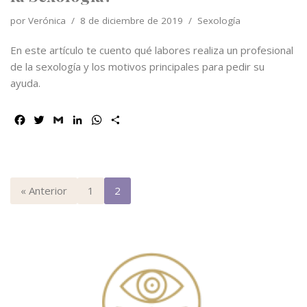
por
Verónica
8 de diciembre de 2019
Sexología
En este artículo te cuento qué labores realiza un profesional
de la sexología y los motivos principales para pedir su
ayuda.
F
T
G
L
W
C
a
w
m
i
h
o
c
i
a
n
a
m
e
t
i
k
t
p
b
t
l
e
s
a
o
e
d
A
r
« Anterior
1
2
o
r
I
p
t
k
n
p
i
r