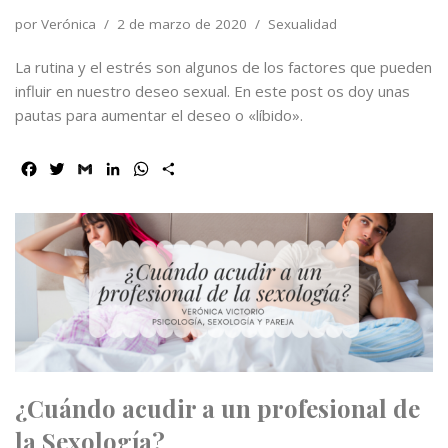
por
Verónica
2 de marzo de 2020
Sexualidad
La rutina y el estrés son algunos de los factores que pueden
influir en nuestro deseo sexual. En este post os doy unas
pautas para aumentar el deseo o «líbido».
F
T
G
L
W
C
a
w
m
i
h
o
c
i
a
n
a
m
e
t
i
k
t
p
b
t
l
e
s
a
o
e
d
A
r
o
r
I
p
t
k
n
p
i
r
¿Cuándo acudir a un profesional de
la Sexología?