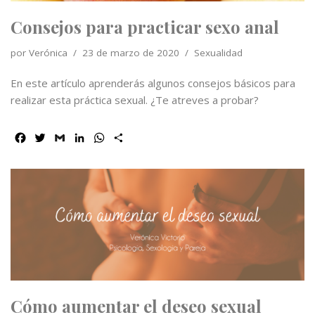
Consejos para practicar sexo anal
por
Verónica
23 de marzo de 2020
Sexualidad
En este artículo aprenderás algunos consejos básicos para
realizar esta práctica sexual. ¿Te atreves a probar?
F
T
G
L
W
C
a
w
m
i
h
o
c
i
a
n
a
m
e
t
i
k
t
p
b
t
l
e
s
a
o
e
d
A
r
o
r
I
p
t
k
n
p
i
r
Cómo aumentar el deseo sexual