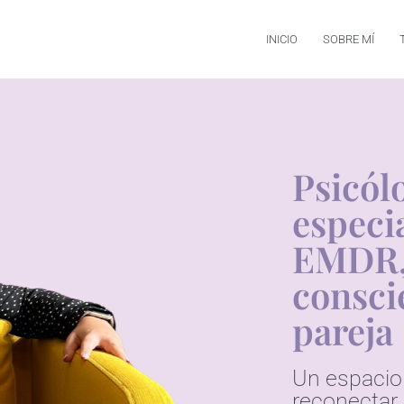
INICIO
SOBRE MÍ
Psicól
especi
EMDR,
consci
pareja
Un espacio 
reconectar 