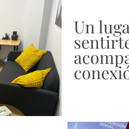
Un luga
sentirt
acompa
conexió