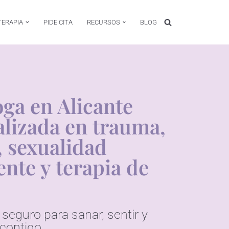
TERAPIA
PIDE CITA
RECURSOS
BLOG
oga en Alicante
alizada en trauma,
 sexualidad
ente y terapia de
seguro para sanar, sentir y
contigo.