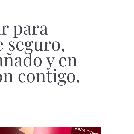
r para
e seguro,
ñado y en
n contigo.