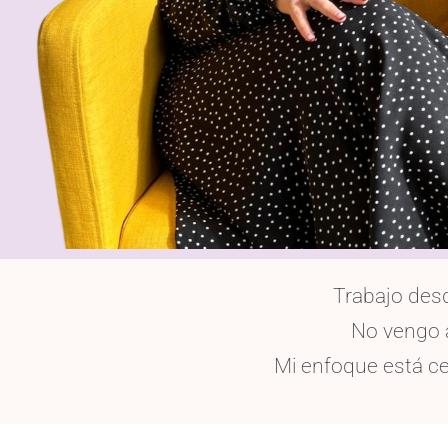
Trabajo desd
No vengo a
Mi enfoque está ce