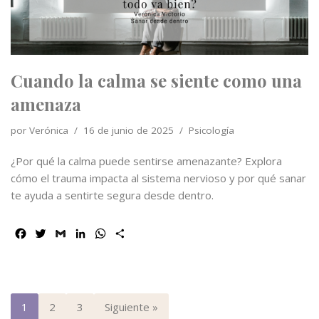
k
n
p
i
r
Cuando la calma se siente como una
amenaza
por
Verónica
16 de junio de 2025
Psicología
¿Por qué la calma puede sentirse amenazante? Explora
cómo el trauma impacta al sistema nervioso y por qué sanar
te ayuda a sentirte segura desde dentro.
F
T
G
L
W
C
a
w
m
i
h
o
c
i
a
n
a
m
e
t
i
k
t
p
b
t
l
e
s
a
o
e
d
A
r
1
2
3
Siguiente »
o
r
I
p
t