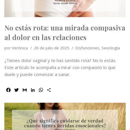
r
No estás rota: una mirada compasiva
al dolor en las relaciones
por
Verónica
26 de julio de 2025
Disfunciones
,
Sexología
¿Tienes dolor vaginal y te has sentido rota? No lo estás.
Este artículo te acompaña a mirar con compasión lo que
duele y puede comenzar a sanar.
F
T
G
L
W
C
a
w
m
i
h
o
c
i
a
n
a
m
e
t
i
k
t
p
b
t
l
e
s
a
o
e
d
A
r
o
r
I
p
t