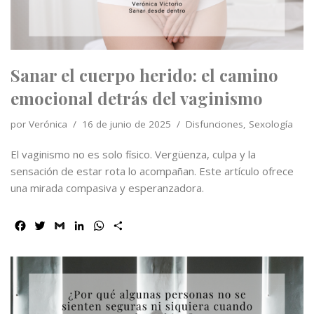
k
n
p
i
r
Sanar el cuerpo herido: el camino
emocional detrás del vaginismo
por
Verónica
16 de junio de 2025
Disfunciones
,
Sexología
El vaginismo no es solo físico. Vergüenza, culpa y la
sensación de estar rota lo acompañan. Este artículo ofrece
una mirada compasiva y esperanzadora.
F
T
G
L
W
C
a
w
m
i
h
o
c
i
a
n
a
m
e
t
i
k
t
p
b
t
l
e
s
a
o
e
d
A
r
o
r
I
p
t