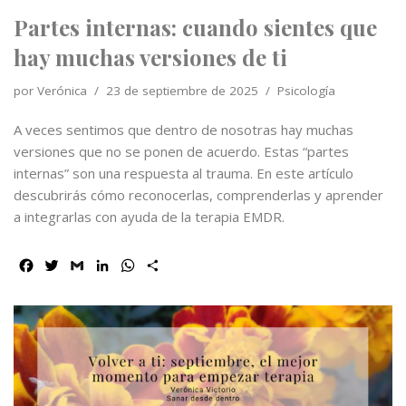
Partes internas: cuando sientes que
hay muchas versiones de ti
por
Verónica
23 de septiembre de 2025
Psicología
A veces sentimos que dentro de nosotras hay muchas
versiones que no se ponen de acuerdo. Estas “partes
internas” son una respuesta al trauma. En este artículo
descubrirás cómo reconocerlas, comprenderlas y aprender
a integrarlas con ayuda de la terapia EMDR.
F
T
G
L
W
C
a
w
m
i
h
o
c
i
a
n
a
m
e
t
i
k
t
p
b
t
l
e
s
a
o
e
d
A
r
o
r
I
p
t
k
n
p
i