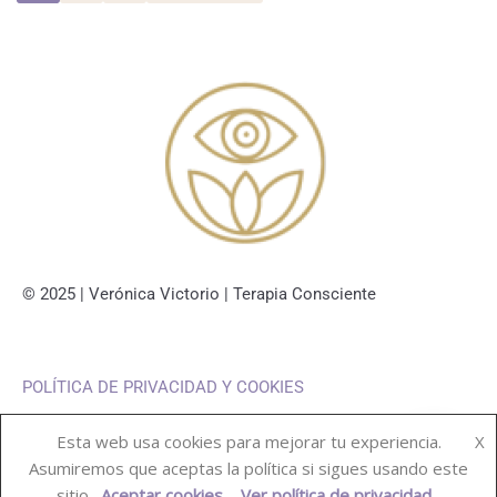
k
n
p
i
r
© 2025 | Verónica Victorio | Terapia Consciente
POLÍTICA DE PRIVACIDAD Y COOKIES
Esta web usa cookies para mejorar tu experiencia.
X
Asumiremos que aceptas la política si sigues usando este
sitio.
Aceptar cookies
Ver política de privacidad