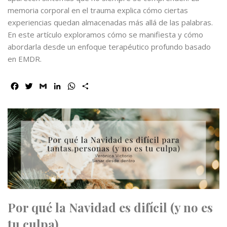
memoria corporal en el trauma explica cómo ciertas
experiencias quedan almacenadas más allá de las palabras.
En este artículo exploramos cómo se manifiesta y cómo
abordarla desde un enfoque terapéutico profundo basado
en EMDR.
F
T
G
L
W
C
a
w
m
i
h
o
c
i
a
n
a
m
e
t
i
k
t
p
b
t
l
e
s
a
o
e
d
A
r
o
r
I
p
t
k
n
p
i
r
Por qué la Navidad es difícil (y no es
tu culpa)