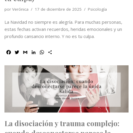
por
Verónica
17 de diciembre de 2025
Psicología
La Navidad no siempre es alegría. Para muchas personas,
estas fechas activan recuerdos, heridas emocionales y un
profundo cansancio interno. Y no es tu culpa.
F
T
G
L
W
C
a
w
m
i
h
o
c
i
a
n
a
m
e
t
i
k
t
p
b
t
l
e
s
a
o
e
d
A
r
o
r
I
p
t
k
n
p
i
r
La disociación y trauma complejo:
cuando desconectarse parece la