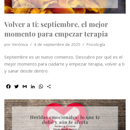
r
Volver a ti: septiembre, el mejor
momento para empezar terapia
por
Verónica
4 de septiembre de 2025
Psicología
Septiembre es un nuevo comienzo. Descubre por qué es el
mejor momento para cuidarte y empezar terapia, volver a ti
y sanar desde dentro.
F
T
G
L
W
C
a
w
m
i
h
o
c
i
a
n
a
m
e
t
i
k
t
p
b
t
l
e
s
a
o
e
d
A
r
o
r
I
p
t
k
n
p
i