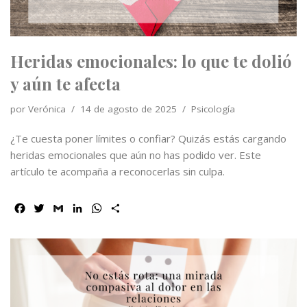
r
Heridas emocionales: lo que te dolió
y aún te afecta
por
Verónica
14 de agosto de 2025
Psicología
¿Te cuesta poner límites o confiar? Quizás estás cargando
heridas emocionales que aún no has podido ver. Este
artículo te acompaña a reconocerlas sin culpa.
F
T
G
L
W
C
a
w
m
i
h
o
c
i
a
n
a
m
e
t
i
k
t
p
b
t
l
e
s
a
o
e
d
A
r
o
r
I
p
t
k
n
p
i