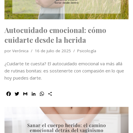
k
n
p
i
r
Autocuidado emocional: cómo
cuidarte desde la herida
por
Verónica
16 de julio de 2025
Psicología
¿Cuidarte te cuesta? El autocuidado emocional va más allá
de rutinas bonitas: es sostenerte con compasión en lo que
hoy puedes darte.
F
T
G
L
W
C
a
w
m
i
h
o
c
i
a
n
a
m
e
t
i
k
t
p
b
t
l
e
s
a
o
e
d
A
r
o
r
I
p
t