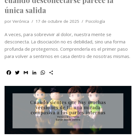
única salida
por
Verónica
17 de octubre de 2025
Psicología
A veces, para sobrevivir al dolor, nuestra mente se
desconecta. La disociación no es debilidad, sino una forma
profunda de protegernos. Comprenderla es el primer paso
para volver a sentirnos en casa dentro de nosotras mismas.
F
T
G
L
W
C
a
w
m
i
h
o
c
i
a
n
a
m
e
t
i
k
t
p
b
t
l
e
s
a
o
e
d
A
r
o
r
I
p
t
k
n
p
i
r