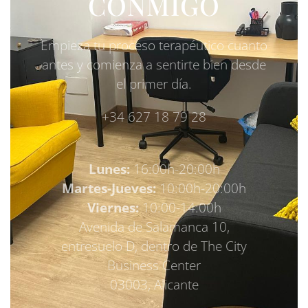
CONMIGO
Empieza tu proceso terapéutico cuanto
antes y comienza a sentirte bien desde
el primer día.
+34 627 18 79 28
Lunes:
16:00h-20:00h
Martes-Jueves:
10:00h-20:00h
Viernes:
10:00-14:00h
Avenida de Salamanca 10,
entresuelo D, dentro de The City
Business Center
03003, Alicante