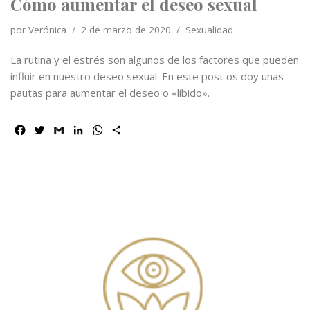
Cómo aumentar el deseo sexual
por
Verónica
2 de marzo de 2020
Sexualidad
La rutina y el estrés son algunos de los factores que pueden
influir en nuestro deseo sexual. En este post os doy unas
pautas para aumentar el deseo o «líbido».
F
T
G
L
W
C
a
w
m
i
h
o
c
i
a
n
a
m
e
t
i
k
t
p
b
t
l
e
s
a
o
e
d
A
r
o
r
I
p
t
k
n
p
i
r