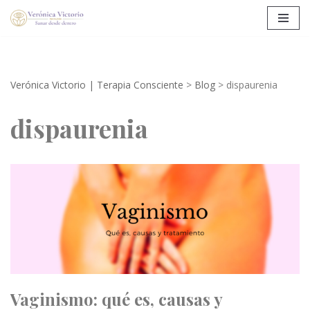
Saltar
al
contenido
Verónica Victorio | Terapia Consciente
>
Blog
>
dispaurenia
dispaurenia
Vaginismo: qué es, causas y