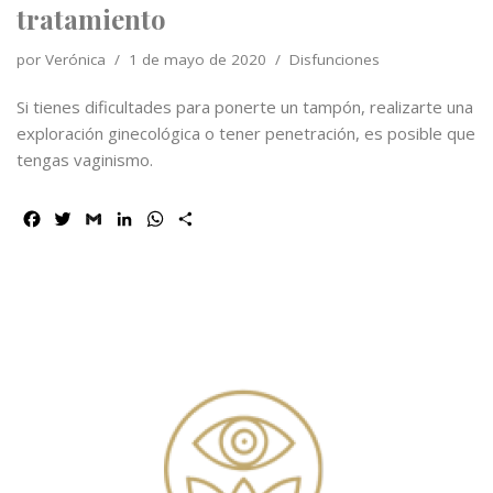
tratamiento
por
Verónica
1 de mayo de 2020
Disfunciones
Si tienes dificultades para ponerte un tampón, realizarte una
exploración ginecológica o tener penetración, es posible que
tengas vaginismo.
F
T
G
L
W
C
a
w
m
i
h
o
c
i
a
n
a
m
e
t
i
k
t
p
b
t
l
e
s
a
o
e
d
A
r
o
r
I
p
t
k
n
p
i
r