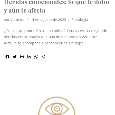
Heridas emocionales: lo que te dolió
y aún te afecta
por
Verónica
14 de agosto de 2025
Psicología
¿Te cuesta poner límites o confiar? Quizás estás cargando
heridas emocionales que aún no has podido ver. Este
artículo te acompaña a reconocerlas sin culpa.
F
T
G
L
W
C
a
w
m
i
h
o
c
i
a
n
a
m
e
t
i
k
t
p
b
t
l
e
s
a
o
e
d
A
r
o
r
I
p
t
k
n
p
i
r