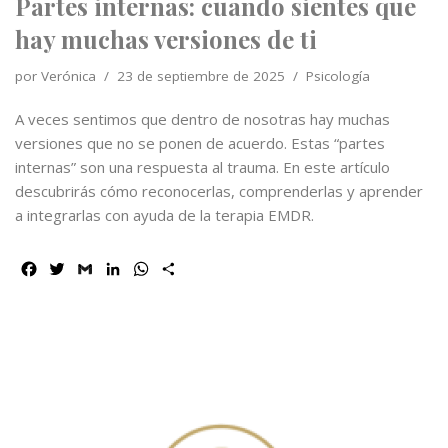
Partes internas: cuando sientes que
hay muchas versiones de ti
por
Verónica
23 de septiembre de 2025
Psicología
A veces sentimos que dentro de nosotras hay muchas
versiones que no se ponen de acuerdo. Estas “partes
internas” son una respuesta al trauma. En este artículo
descubrirás cómo reconocerlas, comprenderlas y aprender
a integrarlas con ayuda de la terapia EMDR.
F
T
G
L
W
C
a
w
m
i
h
o
c
i
a
n
a
m
e
t
i
k
t
p
b
t
l
e
s
a
o
e
d
A
r
o
r
I
p
t
k
n
p
i
r