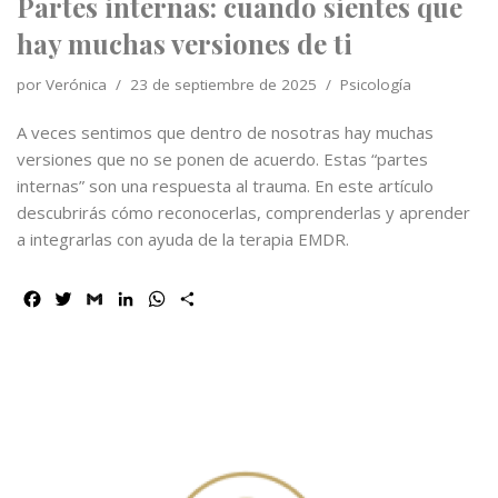
Partes internas: cuando sientes que
hay muchas versiones de ti
por
Verónica
23 de septiembre de 2025
Psicología
A veces sentimos que dentro de nosotras hay muchas
versiones que no se ponen de acuerdo. Estas “partes
internas” son una respuesta al trauma. En este artículo
descubrirás cómo reconocerlas, comprenderlas y aprender
a integrarlas con ayuda de la terapia EMDR.
F
T
G
L
W
C
a
w
m
i
h
o
c
i
a
n
a
m
e
t
i
k
t
p
b
t
l
e
s
a
o
e
d
A
r
o
r
I
p
t
k
n
p
i
r