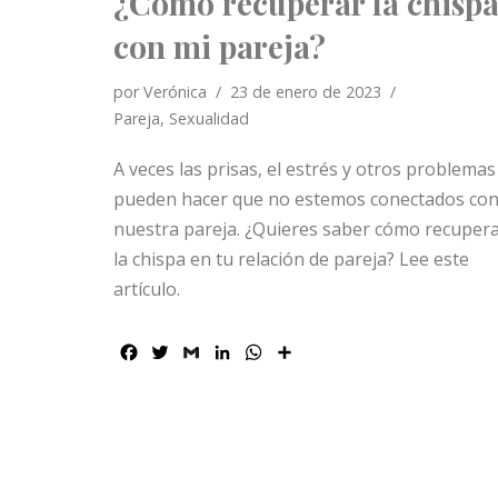
¿Cómo recuperar la chisp
con mi pareja?
por
Verónica
23 de enero de 2023
Pareja
,
Sexualidad
A veces las prisas, el estrés y otros problemas
pueden hacer que no estemos conectados co
nuestra pareja. ¿Quieres saber cómo recuper
la chispa en tu relación de pareja? Lee este
artículo.
F
T
G
L
W
C
a
w
m
i
h
o
c
i
a
n
a
m
e
t
i
k
t
p
b
t
l
e
s
a
o
e
d
A
r
o
r
I
p
t