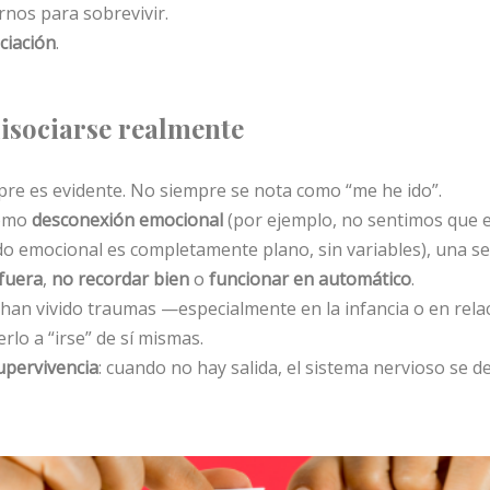
nos para sobrevivir.
ciación
.
disociarse realmente
pre es evidente. No siempre se nota como “me he ido”.
como
desconexión emocional
(por ejemplo, no sentimos que e
do emocional es completamente plano, sin variables), una s
fuera
,
no recordar bien
o
funcionar en automático
.
an vivido traumas —especialmente en la infancia o en relac
rlo a “irse” de sí mismas.
upervivencia
: cuando no hay salida, el sistema nervioso se 