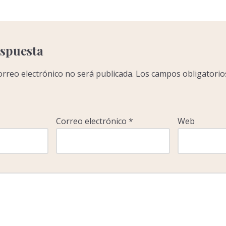
m
p
a
r
espuesta
r
orreo electrónico no será publicada.
Los campos obligatorio
Correo electrónico
*
Web