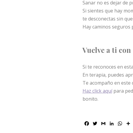
Sanar no es dejar de p
Si sientes que hay mom
te desconectas sin que
Hay caminos seguros p
Vuelve a ti co
Si te reconoces en es
En terapia, puedes apr
Te acompaño en este
Haz click aquí
para pedi
bonito.
F
T
G
L
W
a
w
m
i
h