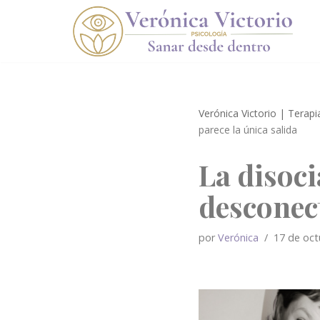
Saltar
al
contenido
Verónica Victorio | Terap
parece la única salida
La disoc
desconect
por
Verónica
17 de oct