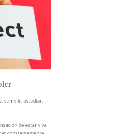
oler
, cumplir, estudiar,
ensación de estar viva
star constantemente