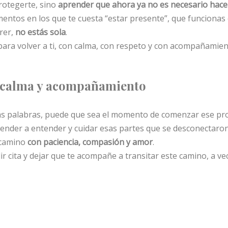
rotegerte, sino
aprender que ahora ya no es necesario hac
entos en los que te cuesta “estar presente”, que funcionas
rer,
no estás sola
.
ara volver a ti, con calma, con respeto y con acompañamien
n calma y acompañamiento
tas palabras, puede que sea el momento de comenzar ese pr
ender a entender y cuidar esas partes que se desconectaro
 camino
con paciencia, compasión y amor
.
r cita y dejar que te acompañe a transitar este camino, a v
C
o