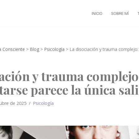
INICIO
SOBRE MÍ
ia Consciente
>
Blog
>
Psicología
>
La disociación y trauma complejo
iación y trauma complejo
arse parece la única sal
ubre de 2025
Psicología