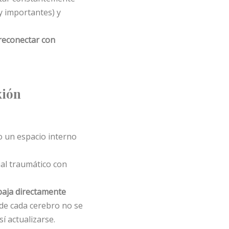
y importantes) y
reconectar con
xión
o un espacio interno
al traumático con
baja directamente
de cada cerebro no se
í actualizarse.