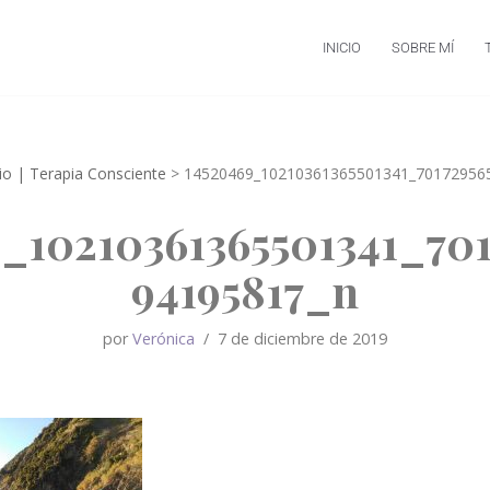
INICIO
SOBRE MÍ
rio | Terapia Consciente
>
14520469_10210361365501341_70172956
_10210361365501341_70
94195817_n
por
Verónica
7 de diciembre de 2019