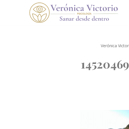
Saltar
al
contenido
Verónica Victo
14520469