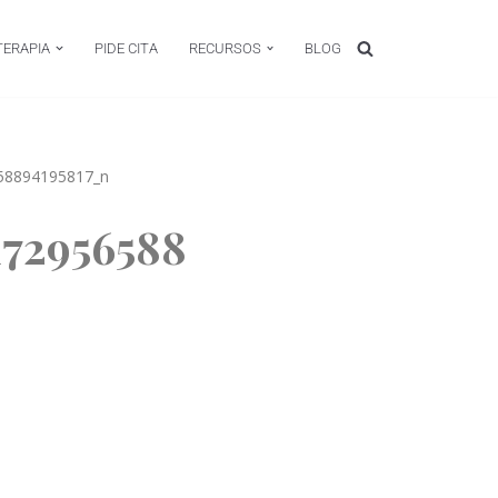
TERAPIA
PIDE CITA
RECURSOS
BLOG
58894195817_n
172956588