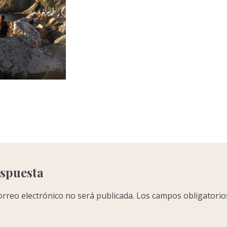
C
o
m
p
a
r
espuesta
r
orreo electrónico no será publicada.
Los campos obligatorio