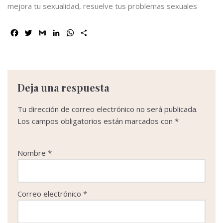
mejora tu sexualidad, resuelve tus problemas sexuales
F
T
G
L
W
C
a
w
m
i
h
o
c
i
a
n
a
m
e
t
i
k
t
p
b
t
l
e
s
a
o
e
d
A
r
Deja una respuesta
o
r
I
p
t
k
n
p
i
Tu dirección de correo electrónico no será publicada.
r
Los campos obligatorios están marcados con
*
Nombre
*
Correo electrónico
*