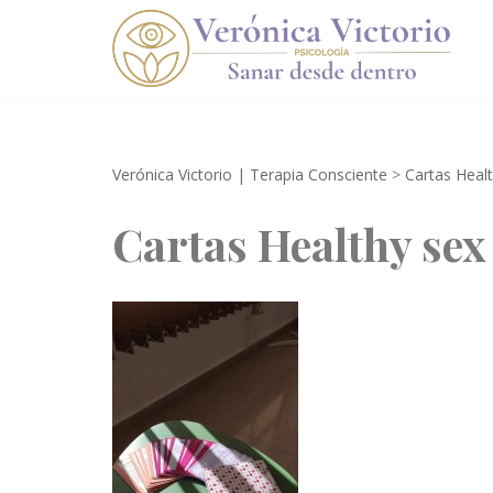
Saltar
al
contenido
Verónica Victorio | Terapia Consciente
>
Cartas Heal
Cartas Healthy sex