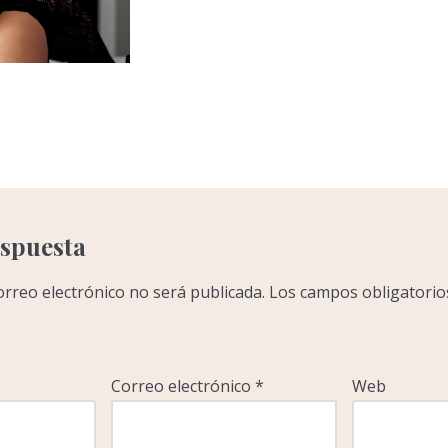
C
o
m
p
a
r
espuesta
r
orreo electrónico no será publicada.
Los campos obligatorio
Correo electrónico
*
Web