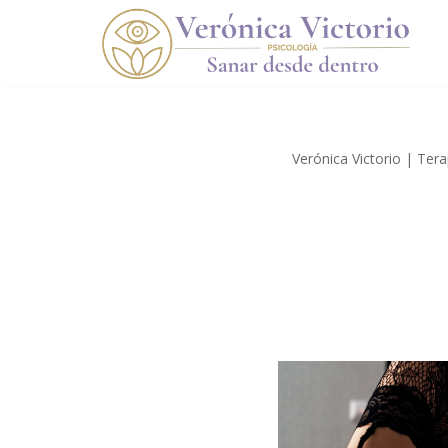
Saltar
al
contenido
Verónica Victorio | Ter