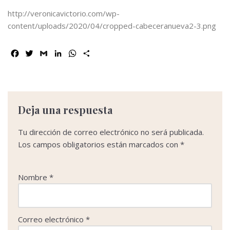
http://veronicavictorio.com/wp-
content/uploads/2020/04/cropped-cabeceranueva2-3.png
F
T
G
L
W
C
a
w
m
i
h
o
c
i
a
n
a
m
e
t
i
k
t
p
b
t
l
e
s
a
o
e
d
A
r
Deja una respuesta
o
r
I
p
t
k
n
p
i
Tu dirección de correo electrónico no será publicada.
r
Los campos obligatorios están marcados con
*
Nombre
*
Correo electrónico
*