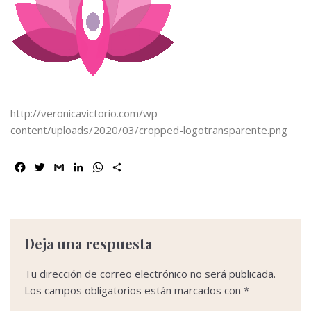
http://veronicavictorio.com/wp-
content/uploads/2020/03/cropped-logotransparente.png
F
T
G
L
W
C
a
w
m
i
h
o
c
i
a
n
a
m
e
t
i
k
t
p
b
t
l
e
s
a
o
e
d
A
r
Deja una respuesta
o
r
I
p
t
k
n
p
i
Tu dirección de correo electrónico no será publicada.
r
Los campos obligatorios están marcados con
*