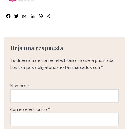
F
T
G
L
W
C
a
w
m
i
h
o
c
i
a
n
a
m
e
t
i
k
t
p
b
t
l
e
s
a
o
e
d
A
r
Deja una respuesta
o
r
I
p
t
k
n
p
i
Tu dirección de correo electrónico no será publicada.
r
Los campos obligatorios están marcados con
*
Nombre
*
Correo electrónico
*