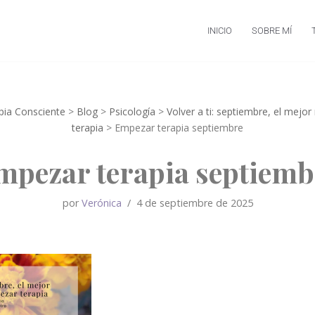
INICIO
SOBRE MÍ
apia Consciente
>
Blog
>
Psicología
>
Volver a ti: septiembre, el me
terapia
>
Empezar terapia septiembre
mpezar terapia septiemb
por
Verónica
4 de septiembre de 2025