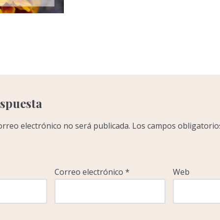
C
o
m
p
a
r
espuesta
r
orreo electrónico no será publicada.
Los campos obligatorio
Correo electrónico
*
Web