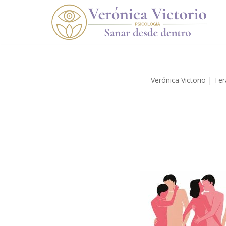
Saltar
al
contenido
Verónica Victorio | Te