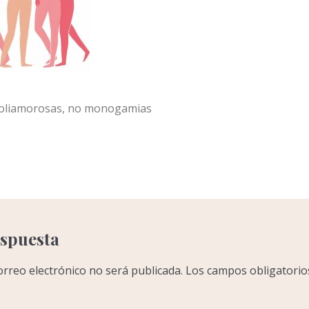
 poliamorosas, no monogamias
C
o
m
p
a
r
espuesta
r
orreo electrónico no será publicada.
Los campos obligatorio