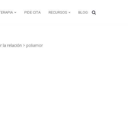
TERAPIA
PIDE CITA
RECURSOS
BLOG
 la relación
>
poliamor