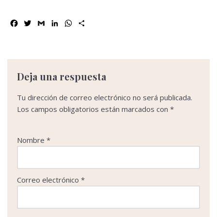
F
T
G
L
W
C
a
w
m
i
h
o
c
i
a
n
a
m
e
t
i
k
t
p
b
t
l
e
s
a
o
e
d
A
r
Deja una respuesta
o
r
I
p
t
k
n
p
i
Tu dirección de correo electrónico no será publicada.
r
Los campos obligatorios están marcados con
*
Nombre
*
Correo electrónico
*