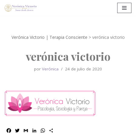
Saltar
al
contenido
Verónica Victorio | Terapia Consciente
>
verónica victorio
verónica victorio
por
Verónica
24 de julio de 2020
F
T
G
L
W
C