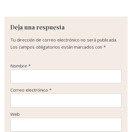
a
w
m
i
h
o
c
i
a
n
a
m
e
t
i
k
t
p
b
t
l
e
s
a
o
e
d
A
r
Deja una respuesta
o
r
I
p
t
k
n
p
i
Tu dirección de correo electrónico no será publicada.
r
Los campos obligatorios están marcados con
*
Nombre
*
Correo electrónico
*
Web