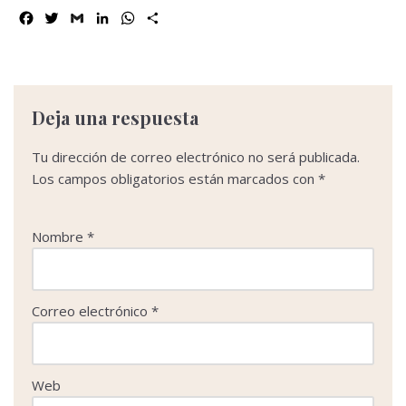
F
T
G
L
W
C
a
w
m
i
h
o
c
i
a
n
a
m
e
t
i
k
t
p
b
t
l
e
s
a
o
e
d
A
r
Deja una respuesta
o
r
I
p
t
k
n
p
i
Tu dirección de correo electrónico no será publicada.
r
Los campos obligatorios están marcados con
*
Nombre
*
Correo electrónico
*
Web