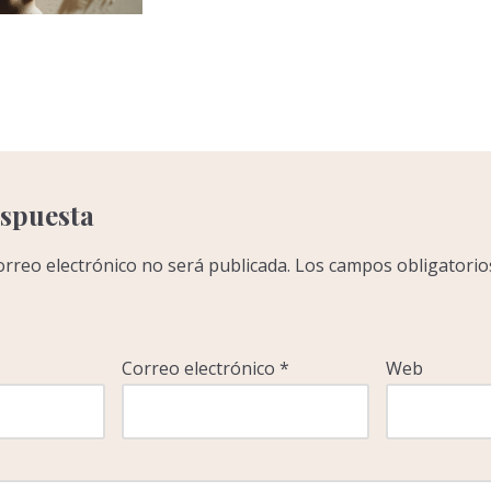
C
o
m
p
a
r
espuesta
r
orreo electrónico no será publicada.
Los campos obligatorio
Correo electrónico
*
Web