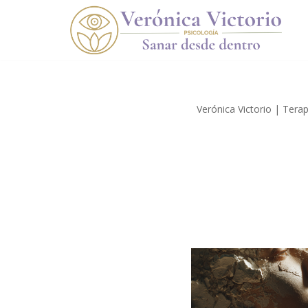
Saltar
al
contenido
Verónica Victorio | Tera