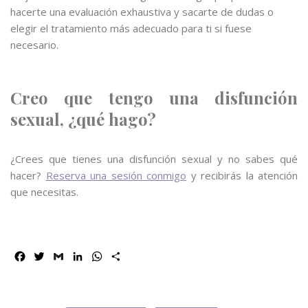
hacerte una evaluación exhaustiva y sacarte de dudas o
elegir el tratamiento más adecuado para ti si fuese
necesario.
Creo que tengo una disfunción
sexual, ¿qué hago?
¿Crees que tienes una disfunción sexual y no sabes qué
hacer?
Reserva una sesión conmigo
y recibirás la atención
que necesitas.
F
T
G
L
W
C
a
w
m
i
h
o
c
i
a
n
a
m
e
t
i
k
t
p