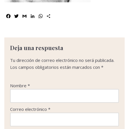
F
T
G
L
W
C
a
w
m
i
h
o
c
i
a
n
a
m
e
t
i
k
t
p
b
t
l
e
s
a
o
e
d
A
r
Deja una respuesta
o
r
I
p
t
k
n
p
i
Tu dirección de correo electrónico no será publicada.
r
Los campos obligatorios están marcados con
*
Nombre
*
Correo electrónico
*