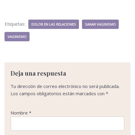
a
w
m
i
h
o
c
i
a
n
a
m
e
t
i
k
t
p
b
t
l
e
s
a
Etiquetas:
DOLOR EN LAS RELACIONES
SANAR VAGINISMO
o
e
d
A
r
o
r
I
p
t
VAGINISMO
k
n
p
i
r
Deja una respuesta
Tu dirección de correo electrónico no será publicada.
Los campos obligatorios están marcados con
*
Nombre
*