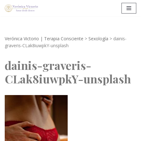
Saltar
al
contenido
Verónica Victorio | Terapia Consciente
>
Sexología
>
dainis-
graveris-CLak8iuwpkY-unsplash
dainis-graveris-
CLak8iuwpkY-unsplash