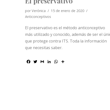
El preservativo
por
Verónica
15 de enero de 2020
Anticonceptivos
El preservativo es el método anticonceptivo
más utilizado y conocido, además de ser el úni
que protege contra ITS. Toda la información
que necesitas saber.
F
T
G
L
W
C
a
w
m
i
h
o
c
i
a
n
a
m
e
t
i
k
t
p
b
t
l
e
s
a
o
e
d
A
r
o
r
I
p
t
k
n
p
i
r