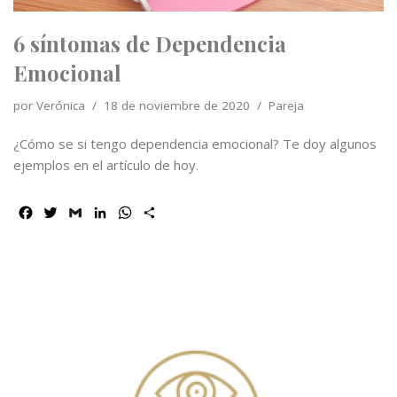
6 síntomas de Dependencia
Emocional
por
Verónica
18 de noviembre de 2020
Pareja
¿Cómo se si tengo dependencia emocional? Te doy algunos
ejemplos en el artículo de hoy.
F
T
G
L
W
C
a
w
m
i
h
o
c
i
a
n
a
m
e
t
i
k
t
p
b
t
l
e
s
a
o
e
d
A
r
o
r
I
p
t
k
n
p
i
r