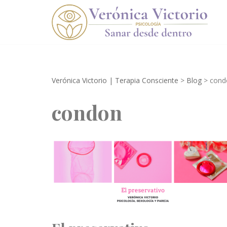
Saltar
al
contenido
Verónica Victorio | Terapia Consciente
>
Blog
>
cond
condon