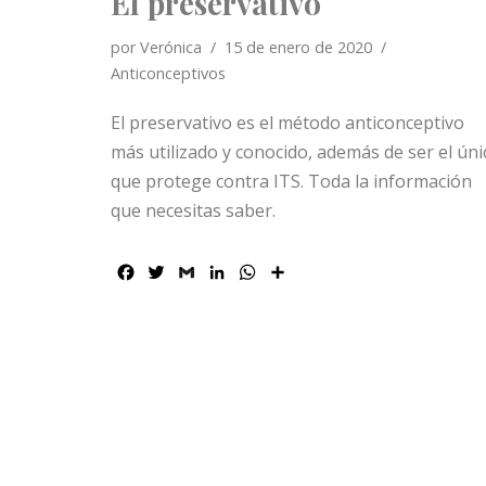
El preservativo
por
Verónica
15 de enero de 2020
Anticonceptivos
El preservativo es el método anticonceptivo
más utilizado y conocido, además de ser el úni
que protege contra ITS. Toda la información
que necesitas saber.
F
T
G
L
W
C
a
w
m
i
h
o
c
i
a
n
a
m
e
t
i
k
t
p
b
t
l
e
s
a
o
e
d
A
r
o
r
I
p
t
k
n
p
i
r