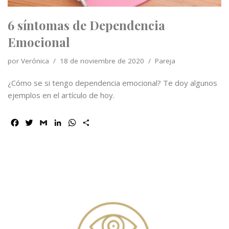
6 síntomas de Dependencia
Emocional
por
Verónica
18 de noviembre de 2020
Pareja
¿Cómo se si tengo dependencia emocional? Te doy algunos
ejemplos en el artículo de hoy.
F
T
G
L
W
C
a
w
m
i
h
o
c
i
a
n
a
m
e
t
i
k
t
p
b
t
l
e
s
a
o
e
d
A
r
o
r
I
p
t
k
n
p
i
r