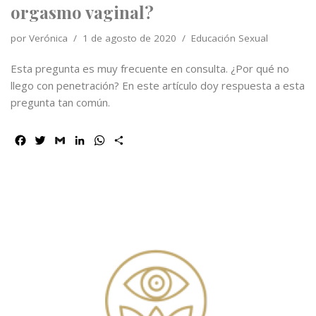
orgasmo vaginal?
por
Verónica
1 de agosto de 2020
Educación Sexual
Esta pregunta es muy frecuente en consulta. ¿Por qué no
llego con penetración? En este artículo doy respuesta a esta
pregunta tan común.
F
T
G
L
W
C
a
w
m
i
h
o
c
i
a
n
a
m
e
t
i
k
t
p
b
t
l
e
s
a
o
e
d
A
r
o
r
I
p
t
k
n
p
i
r