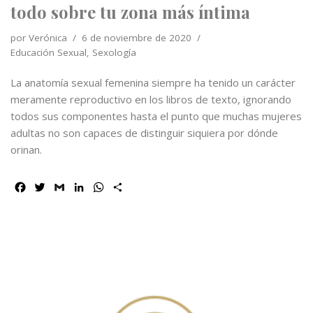
todo sobre tu zona más íntima
por
Verónica
6 de noviembre de 2020
Educación Sexual
,
Sexología
La anatomía sexual femenina siempre ha tenido un carácter
meramente reproductivo en los libros de texto, ignorando
todos sus componentes hasta el punto que muchas mujeres
adultas no son capaces de distinguir siquiera por dónde
orinan.
F
T
G
L
W
C
a
w
m
i
h
o
c
i
a
n
a
m
e
t
i
k
t
p
b
t
l
e
s
a
o
e
d
A
r
o
r
I
p
t
k
n
p
i
r