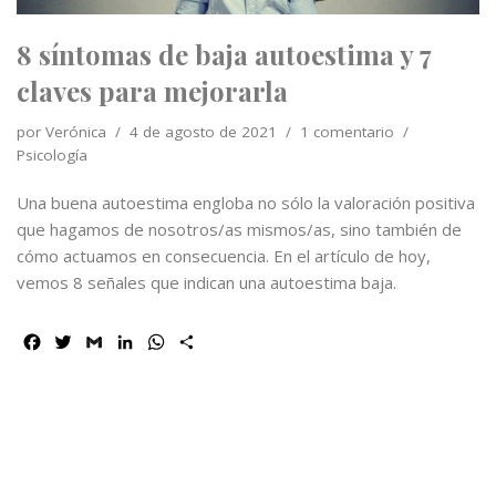
8 síntomas de baja autoestima y 7
claves para mejorarla
por
Verónica
4 de agosto de 2021
1 comentario
Psicología
Una buena autoestima engloba no sólo la valoración positiva
que hagamos de nosotros/as mismos/as, sino también de
cómo actuamos en consecuencia. En el artículo de hoy,
vemos 8 señales que indican una autoestima baja.
F
T
G
L
W
C
a
w
m
i
h
o
c
i
a
n
a
m
e
t
i
k
t
p
b
t
l
e
s
a
o
e
d
A
r
o
r
I
p
t