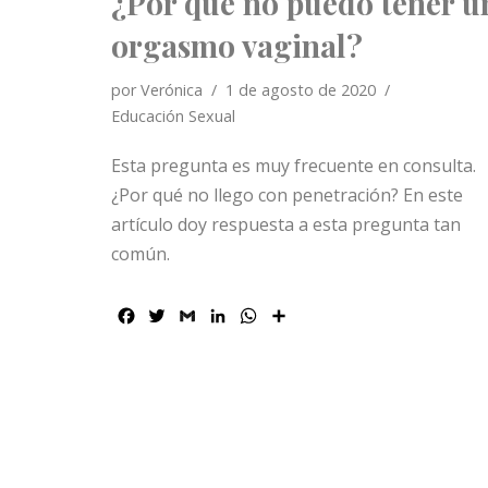
¿Por qué no puedo tener u
orgasmo vaginal?
por
Verónica
1 de agosto de 2020
Educación Sexual
Esta pregunta es muy frecuente en consulta.
¿Por qué no llego con penetración? En este
artículo doy respuesta a esta pregunta tan
común.
F
T
G
L
W
C
a
w
m
i
h
o
c
i
a
n
a
m
e
t
i
k
t
p
b
t
l
e
s
a
o
e
d
A
r
o
r
I
p
t
k
n
p
i