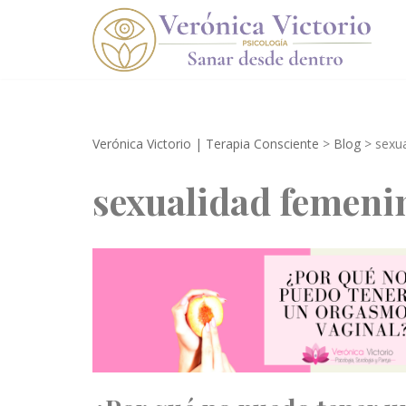
Saltar
al
contenido
Verónica Victorio | Terapia Consciente
>
Blog
>
sexu
sexualidad femeni