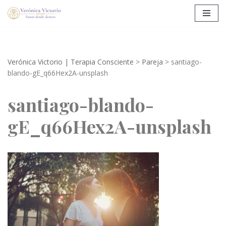
Saltar
al
contenido
Verónica Victorio | Terapia Consciente
>
Pareja
>
santiago-
blando-gE_q66Hex2A-unsplash
santiago-blando-
gE_q66Hex2A-unsplash