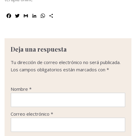
F
T
G
L
W
C
a
w
m
i
h
o
c
i
a
n
a
m
e
t
i
k
t
p
b
t
l
e
s
a
o
e
d
A
r
Deja una respuesta
o
r
I
p
t
k
n
p
i
Tu dirección de correo electrónico no será publicada.
r
Los campos obligatorios están marcados con
*
Nombre
*
Correo electrónico
*