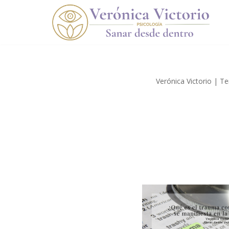
Saltar
al
contenido
Verónica Victorio | T