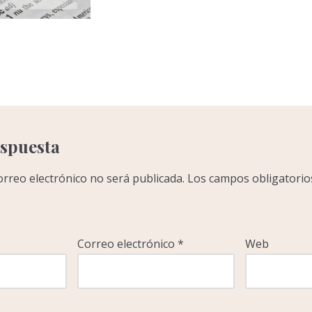
C
o
m
p
a
r
espuesta
r
orreo electrónico no será publicada.
Los campos obligatorio
Correo electrónico
*
Web