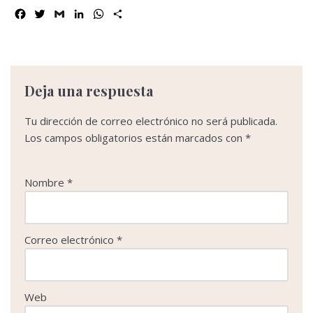
F
T
G
L
W
C
a
w
m
i
h
o
c
i
a
n
a
m
e
t
i
k
t
p
b
t
l
e
s
a
o
e
d
A
r
Deja una respuesta
o
r
I
p
t
k
n
p
i
Tu dirección de correo electrónico no será publicada.
r
Los campos obligatorios están marcados con
*
Nombre
*
Correo electrónico
*
Web