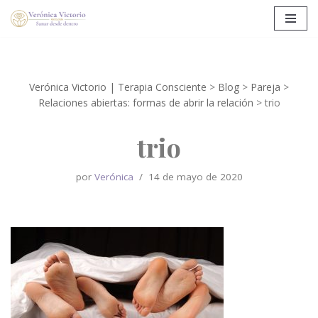
Saltar
al
contenido
Verónica Victorio | Terapia Consciente
>
Blog
>
Pareja
>
Relaciones abiertas: formas de abrir la relación
>
trio
trio
por
Verónica
14 de mayo de 2020