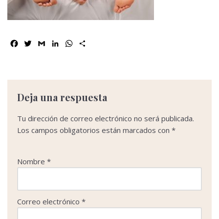
F
T
G
L
W
C
a
w
m
i
h
o
c
i
a
n
a
m
e
t
i
k
t
p
b
t
l
e
s
a
o
e
d
A
r
Deja una respuesta
o
r
I
p
t
k
n
p
i
Tu dirección de correo electrónico no será publicada.
r
Los campos obligatorios están marcados con
*
Nombre
*
Correo electrónico
*