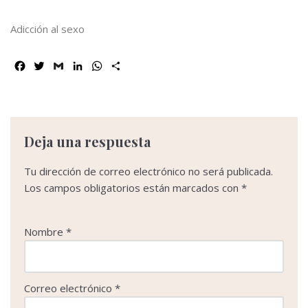
Adicción al sexo
F
T
G
L
W
C
a
w
m
i
h
o
c
i
a
n
a
m
e
t
i
k
t
p
b
t
l
e
s
a
o
e
d
A
r
Deja una respuesta
o
r
I
p
t
k
n
p
i
Tu dirección de correo electrónico no será publicada.
r
Los campos obligatorios están marcados con
*
Nombre
*
Correo electrónico
*