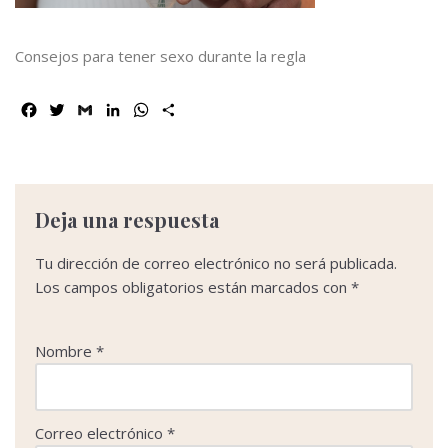
Consejos para tener sexo durante la regla
F
T
G
L
W
C
a
w
m
i
h
o
c
i
a
n
a
m
e
t
i
k
t
p
b
t
l
e
s
a
o
e
d
A
r
Deja una respuesta
o
r
I
p
t
k
n
p
i
Tu dirección de correo electrónico no será publicada.
r
Los campos obligatorios están marcados con
*
Nombre
*
Correo electrónico
*