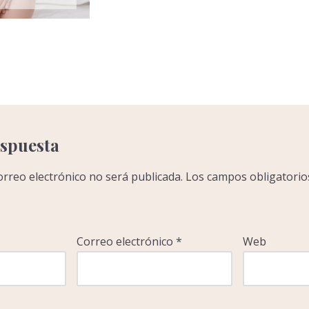
C
o
m
p
a
r
espuesta
r
orreo electrónico no será publicada.
Los campos obligatorio
Correo electrónico
*
Web